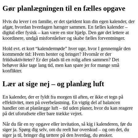
Gør planlægningen til en fælles opgave
Hvis du lever i en familie, er det sjældent kun din egen kalender, der
afgør, hvordan hverdagen hænger sammen. En fælles kalender –
digital eller fysisk – kan være en stor hjælp. Den gør det lettere at
koordinere, undgå misforståelser og skabe fælles forventninger.
Hold evt. et kort “kalendermøde” hver uge, hvor I gennemgår den
kommende tid: Hvem henter og bringer? Hvornår er der
fritidsaktiviteter? Er der plads til en rolig aften sammen? Det
behøver ikke tage lang tid, men kan spare jer for mange små
konflikter.
Lær at sige nej – og planlæg luft
En kalender, der er fyldt fra morgen til aften, er ikke et tegn på
effektivitet, men på overbelastning. En vigtig del af balancen
handler om at planlægge luft – tid uden planer, hvor du kan reagere
på det uforudsete eller bare trække vejret.
Når du får en ny opgave eller invitation, så kig i kalenderen, før du
siger ja. Spørg dig selv, om du reelt har overskud – og om det, du
siger ja til, bringer dig tættere på den hverdag, du ønsker.