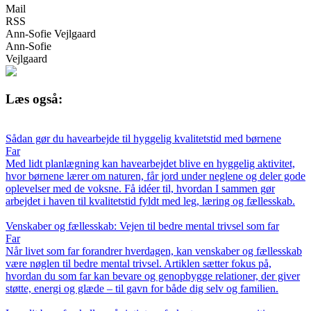
Mail
RSS
Ann-Sofie Vejlgaard
Ann-Sofie
Vejlgaard
Læs også:
Sådan gør du havearbejde til hyggelig kvalitetstid med børnene
Far
Med lidt planlægning kan havearbejdet blive en hyggelig aktivitet,
hvor børnene lærer om naturen, får jord under neglene og deler gode
oplevelser med de voksne. Få idéer til, hvordan I sammen gør
arbejdet i haven til kvalitetstid fyldt med leg, læring og fællesskab.
Venskaber og fællesskab: Vejen til bedre mental trivsel som far
Far
Når livet som far forandrer hverdagen, kan venskaber og fællesskab
være nøglen til bedre mental trivsel. Artiklen sætter fokus på,
hvordan du som far kan bevare og genopbygge relationer, der giver
støtte, energi og glæde – til gavn for både dig selv og familien.