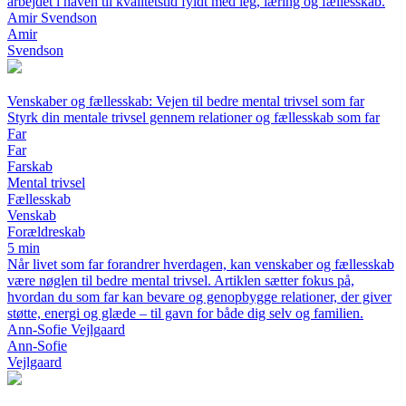
arbejdet i haven til kvalitetstid fyldt med leg, læring og fællesskab.
Amir Svendson
Amir
Svendson
Venskaber og fællesskab: Vejen til bedre mental trivsel som far
Styrk din mentale trivsel gennem relationer og fællesskab som far
Far
Far
Farskab
Mental trivsel
Fællesskab
Venskab
Forældreskab
5 min
Når livet som far forandrer hverdagen, kan venskaber og fællesskab
være nøglen til bedre mental trivsel. Artiklen sætter fokus på,
hvordan du som far kan bevare og genopbygge relationer, der giver
støtte, energi og glæde – til gavn for både dig selv og familien.
Ann-Sofie Vejlgaard
Ann-Sofie
Vejlgaard