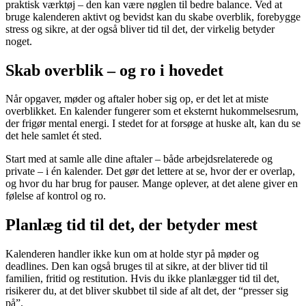
praktisk værktøj – den kan være nøglen til bedre balance. Ved at
bruge kalenderen aktivt og bevidst kan du skabe overblik, forebygge
stress og sikre, at der også bliver tid til det, der virkelig betyder
noget.
Skab overblik – og ro i hovedet
Når opgaver, møder og aftaler hober sig op, er det let at miste
overblikket. En kalender fungerer som et eksternt hukommelsesrum,
der frigør mental energi. I stedet for at forsøge at huske alt, kan du se
det hele samlet ét sted.
Start med at samle alle dine aftaler – både arbejdsrelaterede og
private – i én kalender. Det gør det lettere at se, hvor der er overlap,
og hvor du har brug for pauser. Mange oplever, at det alene giver en
følelse af kontrol og ro.
Planlæg tid til det, der betyder mest
Kalenderen handler ikke kun om at holde styr på møder og
deadlines. Den kan også bruges til at sikre, at der bliver tid til
familien, fritid og restitution. Hvis du ikke planlægger tid til det,
risikerer du, at det bliver skubbet til side af alt det, der “presser sig
på”.