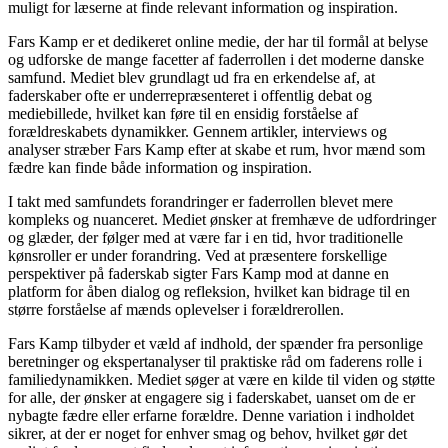
muligt for læserne at finde relevant information og inspiration.
Fars Kamp er et dedikeret online medie, der har til formål at belyse
og udforske de mange facetter af faderrollen i det moderne danske
samfund. Mediet blev grundlagt ud fra en erkendelse af, at
faderskaber ofte er underrepræsenteret i offentlig debat og
mediebillede, hvilket kan føre til en ensidig forståelse af
forældreskabets dynamikker. Gennem artikler, interviews og
analyser stræber Fars Kamp efter at skabe et rum, hvor mænd som
fædre kan finde både information og inspiration.
I takt med samfundets forandringer er faderrollen blevet mere
kompleks og nuanceret. Mediet ønsker at fremhæve de udfordringer
og glæder, der følger med at være far i en tid, hvor traditionelle
kønsroller er under forandring. Ved at præsentere forskellige
perspektiver på faderskab sigter Fars Kamp mod at danne en
platform for åben dialog og refleksion, hvilket kan bidrage til en
større forståelse af mænds oplevelser i forældrerollen.
Fars Kamp tilbyder et væld af indhold, der spænder fra personlige
beretninger og ekspertanalyser til praktiske råd om faderens rolle i
familiedynamikken. Mediet søger at være en kilde til viden og støtte
for alle, der ønsker at engagere sig i faderskabet, uanset om de er
nybagte fædre eller erfarne forældre. Denne variation i indholdet
sikrer, at der er noget for enhver smag og behov, hvilket gør det