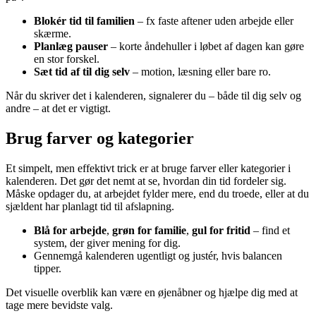
Blokér tid til familien
– fx faste aftener uden arbejde eller
skærme.
Planlæg pauser
– korte åndehuller i løbet af dagen kan gøre
en stor forskel.
Sæt tid af til dig selv
– motion, læsning eller bare ro.
Når du skriver det i kalenderen, signalerer du – både til dig selv og
andre – at det er vigtigt.
Brug farver og kategorier
Et simpelt, men effektivt trick er at bruge farver eller kategorier i
kalenderen. Det gør det nemt at se, hvordan din tid fordeler sig.
Måske opdager du, at arbejdet fylder mere, end du troede, eller at du
sjældent har planlagt tid til afslapning.
Blå for arbejde
,
grøn for familie
,
gul for fritid
– find et
system, der giver mening for dig.
Gennemgå kalenderen ugentligt og justér, hvis balancen
tipper.
Det visuelle overblik kan være en øjenåbner og hjælpe dig med at
tage mere bevidste valg.