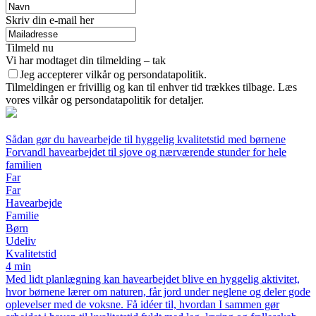
Skriv din e-mail her
Tilmeld nu
Vi har modtaget din tilmelding – tak
Jeg accepterer vilkår og persondatapolitik.
Tilmeldingen er frivillig og kan til enhver tid trækkes tilbage. Læs
vores vilkår og persondatapolitik for detaljer.
Sådan gør du havearbejde til hyggelig kvalitetstid med børnene
Forvandl havearbejdet til sjove og nærværende stunder for hele
familien
Far
Far
Havearbejde
Familie
Børn
Udeliv
Kvalitetstid
4 min
Med lidt planlægning kan havearbejdet blive en hyggelig aktivitet,
hvor børnene lærer om naturen, får jord under neglene og deler gode
oplevelser med de voksne. Få idéer til, hvordan I sammen gør