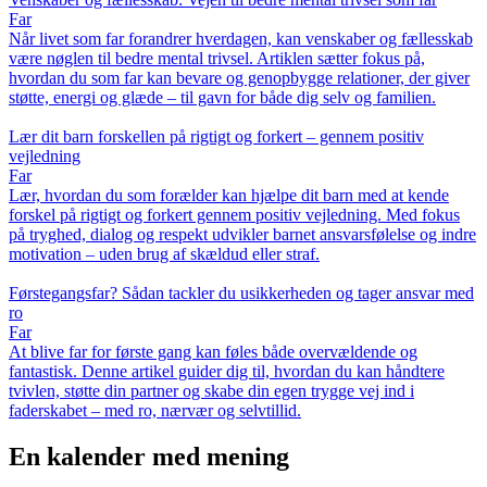
Far
Når livet som far forandrer hverdagen, kan venskaber og fællesskab
være nøglen til bedre mental trivsel. Artiklen sætter fokus på,
hvordan du som far kan bevare og genopbygge relationer, der giver
støtte, energi og glæde – til gavn for både dig selv og familien.
Lær dit barn forskellen på rigtigt og forkert – gennem positiv
vejledning
Far
Lær, hvordan du som forælder kan hjælpe dit barn med at kende
forskel på rigtigt og forkert gennem positiv vejledning. Med fokus
på tryghed, dialog og respekt udvikler barnet ansvarsfølelse og indre
motivation – uden brug af skældud eller straf.
Førstegangsfar? Sådan tackler du usikkerheden og tager ansvar med
ro
Far
At blive far for første gang kan føles både overvældende og
fantastisk. Denne artikel guider dig til, hvordan du kan håndtere
tvivlen, støtte din partner og skabe din egen trygge vej ind i
faderskabet – med ro, nærvær og selvtillid.
En kalender med mening