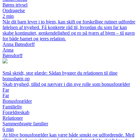
Børns trivsel
Opdragelse
2 min
Når dit barn lever i to hjem, kan skift og forskellige rutiner udfordre
følelsen af tryghed. Få konkrete råd til, hvordan du som far kan
skabe kontinuitet, genkendelighed og ro på tværs af hjem – til gavn
for både barnet og jeres relation.
Anna Bønsdorff
Anna
Bønsdorff
Små skridt, stor glæde: Sådan bygger du relationen til dine
bonusbørn op
Skab tryghed, tillid og nærvær i din nye rolle som bonusforælder
Far
Far
Bonusforælder
Familieliv
Forældreskab
Relationer
Sammenbragte familier
6 min
At blive bonusforælder kan være både smukt og udfordrende. Med