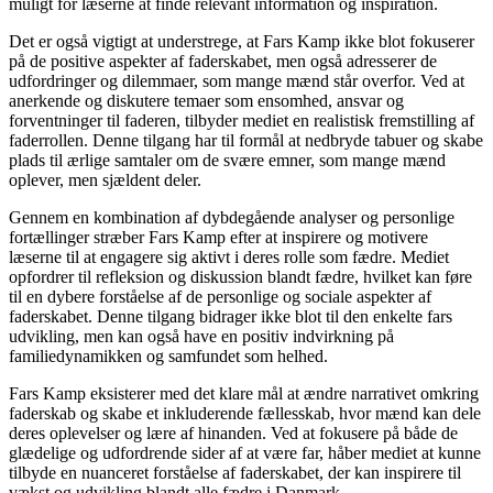
muligt for læserne at finde relevant information og inspiration.
Det er også vigtigt at understrege, at Fars Kamp ikke blot fokuserer
på de positive aspekter af faderskabet, men også adresserer de
udfordringer og dilemmaer, som mange mænd står overfor. Ved at
anerkende og diskutere temaer som ensomhed, ansvar og
forventninger til faderen, tilbyder mediet en realistisk fremstilling af
faderrollen. Denne tilgang har til formål at nedbryde tabuer og skabe
plads til ærlige samtaler om de svære emner, som mange mænd
oplever, men sjældent deler.
Gennem en kombination af dybdegående analyser og personlige
fortællinger stræber Fars Kamp efter at inspirere og motivere
læserne til at engagere sig aktivt i deres rolle som fædre. Mediet
opfordrer til refleksion og diskussion blandt fædre, hvilket kan føre
til en dybere forståelse af de personlige og sociale aspekter af
faderskabet. Denne tilgang bidrager ikke blot til den enkelte fars
udvikling, men kan også have en positiv indvirkning på
familiedynamikken og samfundet som helhed.
Fars Kamp eksisterer med det klare mål at ændre narrativet omkring
faderskab og skabe et inkluderende fællesskab, hvor mænd kan dele
deres oplevelser og lære af hinanden. Ved at fokusere på både de
glædelige og udfordrende sider af at være far, håber mediet at kunne
tilbyde en nuanceret forståelse af faderskabet, der kan inspirere til
vækst og udvikling blandt alle fædre i Danmark.