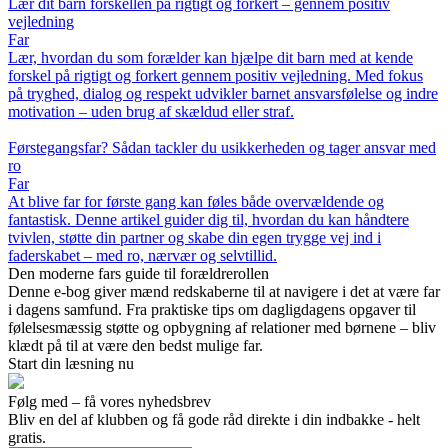
Lær dit barn forskellen på rigtigt og forkert – gennem positiv
vejledning
Far
Lær, hvordan du som forælder kan hjælpe dit barn med at kende
forskel på rigtigt og forkert gennem positiv vejledning. Med fokus
på tryghed, dialog og respekt udvikler barnet ansvarsfølelse og indre
motivation – uden brug af skældud eller straf.
Førstegangsfar? Sådan tackler du usikkerheden og tager ansvar med
ro
Far
At blive far for første gang kan føles både overvældende og
fantastisk. Denne artikel guider dig til, hvordan du kan håndtere
tvivlen, støtte din partner og skabe din egen trygge vej ind i
faderskabet – med ro, nærvær og selvtillid.
Den moderne fars guide til forældrerollen
Denne e-bog giver mænd redskaberne til at navigere i det at være far
i dagens samfund. Fra praktiske tips om dagligdagens opgaver til
følelsesmæssig støtte og opbygning af relationer med børnene – bliv
klædt på til at være den bedst mulige far.
Start din læsning nu
Følg med – få vores nyhedsbrev
Bliv en del af klubben og få gode råd direkte i din indbakke - helt
gratis.