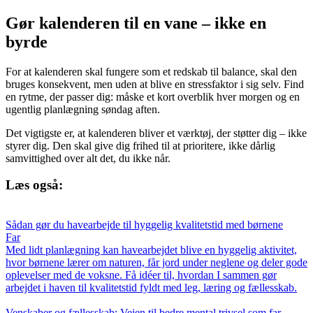
Gør kalenderen til en vane – ikke en
byrde
For at kalenderen skal fungere som et redskab til balance, skal den
bruges konsekvent, men uden at blive en stressfaktor i sig selv. Find
en rytme, der passer dig: måske et kort overblik hver morgen og en
ugentlig planlægning søndag aften.
Det vigtigste er, at kalenderen bliver et værktøj, der støtter dig – ikke
styrer dig. Den skal give dig frihed til at prioritere, ikke dårlig
samvittighed over alt det, du ikke når.
Læs også:
Sådan gør du havearbejde til hyggelig kvalitetstid med børnene
Far
Med lidt planlægning kan havearbejdet blive en hyggelig aktivitet,
hvor børnene lærer om naturen, får jord under neglene og deler gode
oplevelser med de voksne. Få idéer til, hvordan I sammen gør
arbejdet i haven til kvalitetstid fyldt med leg, læring og fællesskab.
Venskaber og fællesskab: Vejen til bedre mental trivsel som far