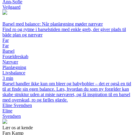
Ann-Sofie
Vejlgaard
Barsel med balance: Når planlægning møder nærvær
Find ro og rytme i barselstiden med enkle greb, der giver plads til
både plan og nærvær
Far
Far
Barsel
Forældreskab
Nærvær
Planlægning
Livsbalance
3 min
Barsel handler ikke kun om bleer og babybobler – det er også en tid
til at finde sin egen balance. Læs, hvordan du som ny forælder kan
skabe struktur uden at miste nærværet, og få inspiration til en barsel
med overskud, ro og fælles glæde.
Eline Svendsen
Eline
Svendsen
Lær os at kende
Fars Kamp