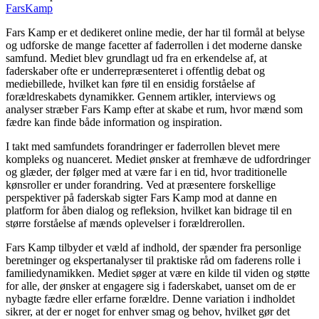
Fars
Kamp
Fars Kamp er et dedikeret online medie, der har til formål at belyse
og udforske de mange facetter af faderrollen i det moderne danske
samfund. Mediet blev grundlagt ud fra en erkendelse af, at
faderskaber ofte er underrepræsenteret i offentlig debat og
mediebillede, hvilket kan føre til en ensidig forståelse af
forældreskabets dynamikker. Gennem artikler, interviews og
analyser stræber Fars Kamp efter at skabe et rum, hvor mænd som
fædre kan finde både information og inspiration.
I takt med samfundets forandringer er faderrollen blevet mere
kompleks og nuanceret. Mediet ønsker at fremhæve de udfordringer
og glæder, der følger med at være far i en tid, hvor traditionelle
kønsroller er under forandring. Ved at præsentere forskellige
perspektiver på faderskab sigter Fars Kamp mod at danne en
platform for åben dialog og refleksion, hvilket kan bidrage til en
større forståelse af mænds oplevelser i forældrerollen.
Fars Kamp tilbyder et væld af indhold, der spænder fra personlige
beretninger og ekspertanalyser til praktiske råd om faderens rolle i
familiedynamikken. Mediet søger at være en kilde til viden og støtte
for alle, der ønsker at engagere sig i faderskabet, uanset om de er
nybagte fædre eller erfarne forældre. Denne variation i indholdet
sikrer, at der er noget for enhver smag og behov, hvilket gør det