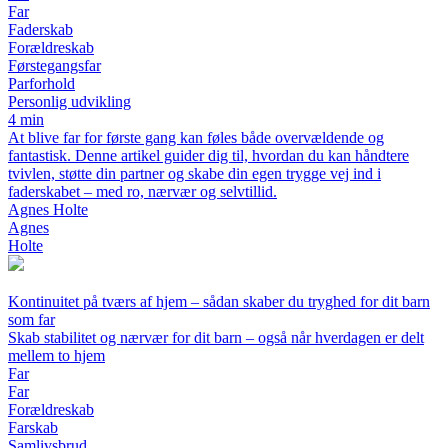
Far
Faderskab
Forældreskab
Førstegangsfar
Parforhold
Personlig udvikling
4 min
At blive far for første gang kan føles både overvældende og
fantastisk. Denne artikel guider dig til, hvordan du kan håndtere
tvivlen, støtte din partner og skabe din egen trygge vej ind i
faderskabet – med ro, nærvær og selvtillid.
Agnes Holte
Agnes
Holte
Kontinuitet på tværs af hjem – sådan skaber du tryghed for dit barn
som far
Skab stabilitet og nærvær for dit barn – også når hverdagen er delt
mellem to hjem
Far
Far
Forældreskab
Farskab
Samlivsbrud