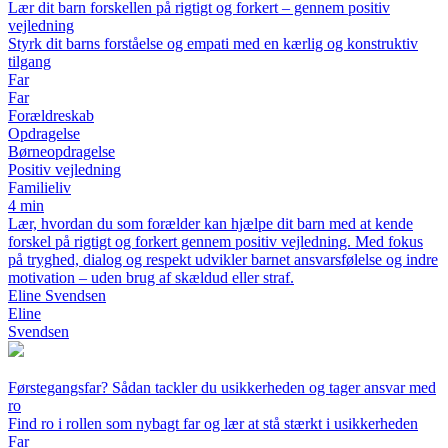
Lær dit barn forskellen på rigtigt og forkert – gennem positiv
vejledning
Styrk dit barns forståelse og empati med en kærlig og konstruktiv
tilgang
Far
Far
Forældreskab
Opdragelse
Børneopdragelse
Positiv vejledning
Familieliv
4 min
Lær, hvordan du som forælder kan hjælpe dit barn med at kende
forskel på rigtigt og forkert gennem positiv vejledning. Med fokus
på tryghed, dialog og respekt udvikler barnet ansvarsfølelse og indre
motivation – uden brug af skældud eller straf.
Eline Svendsen
Eline
Svendsen
Førstegangsfar? Sådan tackler du usikkerheden og tager ansvar med
ro
Find ro i rollen som nybagt far og lær at stå stærkt i usikkerheden
Far