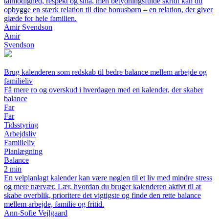
tålmodighed, respekt og små, men betydningsfulde skridt kan du
opbygge en stærk relation til dine bonusbørn – en relation, der giver
glæde for hele familien.
Amir Svendson
Amir
Svendson
Brug kalenderen som redskab til bedre balance mellem arbejde og
familieliv
Få mere ro og overskud i hverdagen med en kalender, der skaber
balance
Far
Far
Tidsstyring
Arbejdsliv
Familieliv
Planlægning
Balance
2 min
En velplanlagt kalender kan være nøglen til et liv med mindre stress
og mere nærvær. Lær, hvordan du bruger kalenderen aktivt til at
skabe overblik, prioritere det vigtigste og finde den rette balance
mellem arbejde, familie og fritid.
Ann-Sofie Vejlgaard