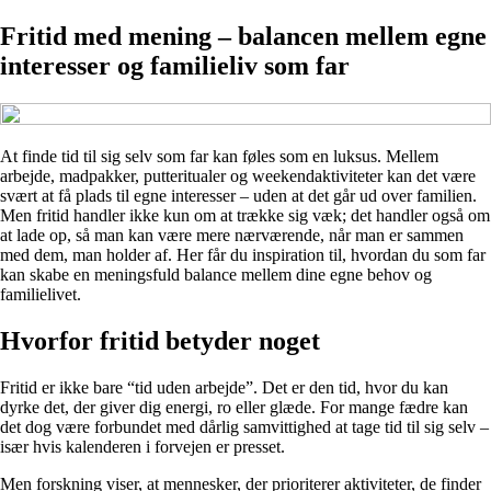
Fritid med mening – balancen mellem egne
interesser og familieliv som far
At finde tid til sig selv som far kan føles som en luksus. Mellem
arbejde, madpakker, putteritualer og weekendaktiviteter kan det være
svært at få plads til egne interesser – uden at det går ud over familien.
Men fritid handler ikke kun om at trække sig væk; det handler også om
at lade op, så man kan være mere nærværende, når man er sammen
med dem, man holder af. Her får du inspiration til, hvordan du som far
kan skabe en meningsfuld balance mellem dine egne behov og
familielivet.
Hvorfor fritid betyder noget
Fritid er ikke bare “tid uden arbejde”. Det er den tid, hvor du kan
dyrke det, der giver dig energi, ro eller glæde. For mange fædre kan
det dog være forbundet med dårlig samvittighed at tage tid til sig selv –
især hvis kalenderen i forvejen er presset.
Men forskning viser, at mennesker, der prioriterer aktiviteter, de finder