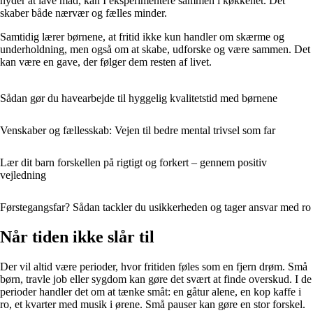
nyder at lave mad, kan I eksperimentere sammen i køkkenet. Det
skaber både nærvær og fælles minder.
Samtidig lærer børnene, at fritid ikke kun handler om skærme og
underholdning, men også om at skabe, udforske og være sammen. Det
kan være en gave, der følger dem resten af livet.
Sådan gør du havearbejde til hyggelig kvalitetstid med børnene
Venskaber og fællesskab: Vejen til bedre mental trivsel som far
Lær dit barn forskellen på rigtigt og forkert – gennem positiv
vejledning
Førstegangsfar? Sådan tackler du usikkerheden og tager ansvar med ro
Når tiden ikke slår til
Der vil altid være perioder, hvor fritiden føles som en fjern drøm. Små
børn, travle job eller sygdom kan gøre det svært at finde overskud. I de
perioder handler det om at tænke småt: en gåtur alene, en kop kaffe i
ro, et kvarter med musik i ørene. Små pauser kan gøre en stor forskel.