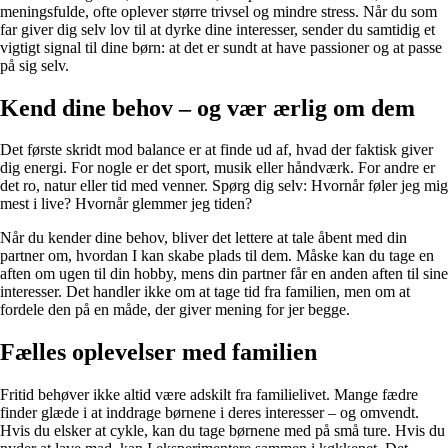
meningsfulde, ofte oplever større trivsel og mindre stress. Når du som
far giver dig selv lov til at dyrke dine interesser, sender du samtidig et
vigtigt signal til dine børn: at det er sundt at have passioner og at passe
på sig selv.
Kend dine behov – og vær ærlig om dem
Det første skridt mod balance er at finde ud af, hvad der faktisk giver
dig energi. For nogle er det sport, musik eller håndværk. For andre er
det ro, natur eller tid med venner. Spørg dig selv: Hvornår føler jeg mig
mest i live? Hvornår glemmer jeg tiden?
Når du kender dine behov, bliver det lettere at tale åbent med din
partner om, hvordan I kan skabe plads til dem. Måske kan du tage en
aften om ugen til din hobby, mens din partner får en anden aften til sine
interesser. Det handler ikke om at tage tid fra familien, men om at
fordele den på en måde, der giver mening for jer begge.
Fælles oplevelser med familien
Fritid behøver ikke altid være adskilt fra familielivet. Mange fædre
finder glæde i at inddrage børnene i deres interesser – og omvendt.
Hvis du elsker at cykle, kan du tage børnene med på små ture. Hvis du