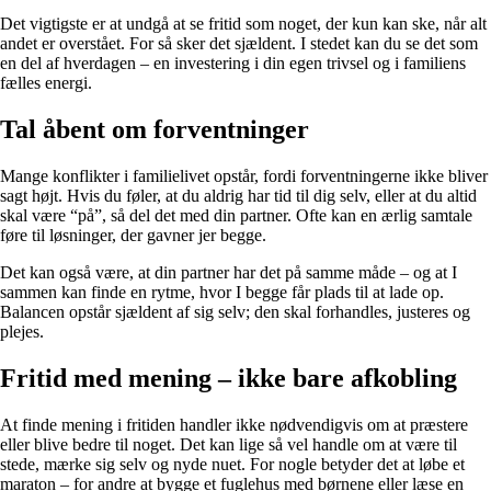
Det vigtigste er at undgå at se fritid som noget, der kun kan ske, når alt
andet er overstået. For så sker det sjældent. I stedet kan du se det som
en del af hverdagen – en investering i din egen trivsel og i familiens
fælles energi.
Tal åbent om forventninger
Mange konflikter i familielivet opstår, fordi forventningerne ikke bliver
sagt højt. Hvis du føler, at du aldrig har tid til dig selv, eller at du altid
skal være “på”, så del det med din partner. Ofte kan en ærlig samtale
føre til løsninger, der gavner jer begge.
Det kan også være, at din partner har det på samme måde – og at I
sammen kan finde en rytme, hvor I begge får plads til at lade op.
Balancen opstår sjældent af sig selv; den skal forhandles, justeres og
plejes.
Fritid med mening – ikke bare afkobling
At finde mening i fritiden handler ikke nødvendigvis om at præstere
eller blive bedre til noget. Det kan lige så vel handle om at være til
stede, mærke sig selv og nyde nuet. For nogle betyder det at løbe et
maraton – for andre at bygge et fuglehus med børnene eller læse en